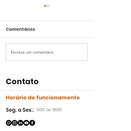
Comentários
Escreva um comentário
EP 44 | Com Ricardo
EP 43 | Com B
Giombelli | Conecta
Monteiro | Co
Cast
Cast
Contato
Horário de funcionamento
Seg. a Sex.:
9:00 às 18:00