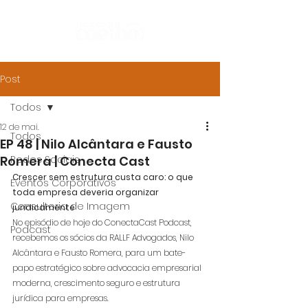
Post
Todos
12 de mai.
Todos
EP 48 | Nilo Alcântara e Fausto
Romera | Conecta Cast
Redes Sociais
Crescer sem estrutura custa caro: o que 
Eventos Corporativos
toda empresa deveria organizar 
Consultoria de Imagem
juridicamente
No episódio de hoje do ConectaCast Podcast, 
Podcast
recebemos os sócios da RALLF Advogados, Nilo 
Alcântara e Fausto Romera, para um bate-
papo estratégico sobre advocacia empresarial 
moderna, crescimento seguro e estrutura 
jurídica para empresas. 