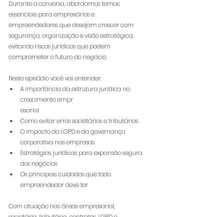
Durante a conversa, abordamos temas 
essenciais para empresários e 
empreendedores que desejam crescer com 
segurança, organização e visão estratégica, 
evitando riscos jurídicos que podem 
comprometer o futuro do negócio. 
Neste episódio você vai entender: 
A importância da estrutura jurídica no 
crescimento empr
esarial 
Como evitar erros societários e tributários 
O impacto da LGPD e da governança 
corporativa nas empresas 
Estratégias jurídicas para expansão segura 
dos negócios 
Os principais cuidados que todo 
empreendedor deve ter 
Com atuação nas áreas empresarial, 
societária, tributária, contratos, LGPD e 