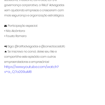
governança corporativa, a RALLF Advogados 
vem ajudando empresas a crescerem com 
mais segurança e organização estratégica. 
👥 Participação especial: 
• Nilo Alcântara 
• Fausto Romera 
📲 Siga: @rallfadvogados e @conectacastofc
🔥 Se inscreva no canal, deixe seu like e 
compartilhe este episódio com outros 
empreendedores e empresários! 
https://www.youtube.com/watch?
v=a_Q7a209uM8