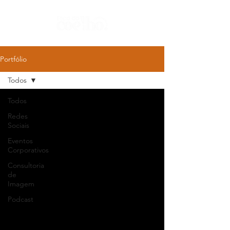
Portfólio
Todos
Todos
Redes
Sociais
Eventos
Corporativos
Consultoria
de
Imagem
Podcast